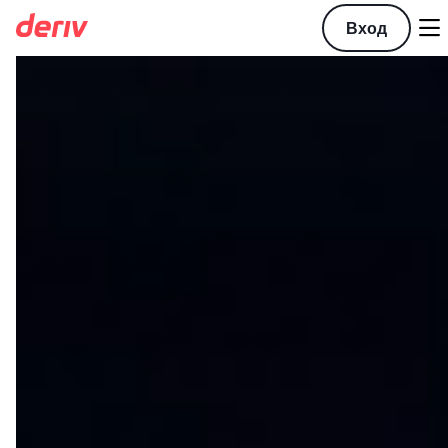

Вход