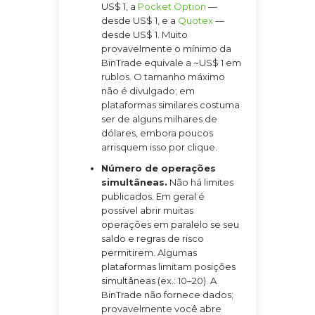
US$ 1, a
Pocket Option
—
desde US$ 1, e a
Quotex
—
desde US$ 1. Muito
provavelmente o mínimo da
BinTrade equivale a ~US$ 1 em
rublos. O tamanho máximo
não é divulgado; em
plataformas similares costuma
ser de alguns milhares de
dólares, embora poucos
arrisquem isso por clique.
Número de operações
simultâneas.
Não há limites
publicados. Em geral é
possível abrir muitas
operações em paralelo se seu
saldo e regras de risco
permitirem. Algumas
plataformas limitam posições
simultâneas (ex.: 10–20). A
BinTrade não fornece dados;
provavelmente você abre