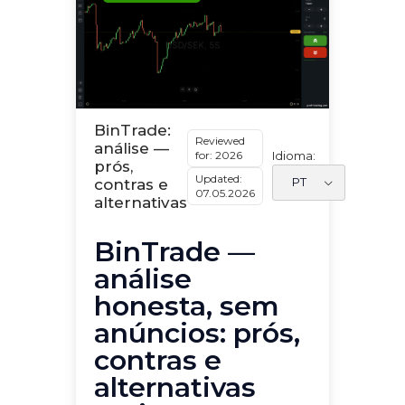
BinTrade:
Reviewed
análise —
for: 2026
Idioma:
prós,
Updated:
contras e
07.05.2026
alternativas
BinTrade —
análise
honesta, sem
anúncios: prós,
contras e
alternativas