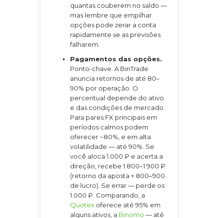
quantas couberem no saldo —
mas lembre que empilhar
opções pode zerar a conta
rapidamente se as previsões
falharem.
Pagamentos das opções.
Ponto-chave. A BinTrade
anuncia retornos de até 80–
90% por operação. O
percentual depende do ativo
e das condições de mercado.
Para pares FX principais em
períodos calmos podem
oferecer ~80%, e em alta
volatilidade — até 90%. Se
você aloca 1.000 ₽ e acerta a
direção, recebe 1.800–1.900 ₽
(retorno da aposta + 800–900
de lucro). Se errar — perde os
1.000 ₽. Comparando, a
Quotex
oferece até 95% em
alguns ativos, a
Binomo
— até