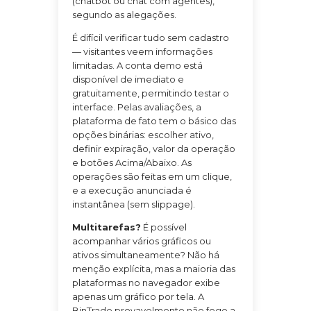
(chatbot ou chat com agentes),
segundo as alegações.
É difícil verificar tudo sem cadastro
— visitantes veem informações
limitadas. A conta demo está
disponível de imediato e
gratuitamente, permitindo testar o
interface. Pelas avaliações, a
plataforma de fato tem o básico das
opções binárias: escolher ativo,
definir expiração, valor da operação
e botões Acima/Abaixo. As
operações são feitas em um clique,
e a execução anunciada é
instantânea (sem slippage).
Multitarefas?
É possível
acompanhar vários gráficos ou
ativos simultaneamente? Não há
menção explícita, mas a maioria das
plataformas no navegador exibe
apenas um gráfico por tela. A
BinTrade provavelmente não foge a