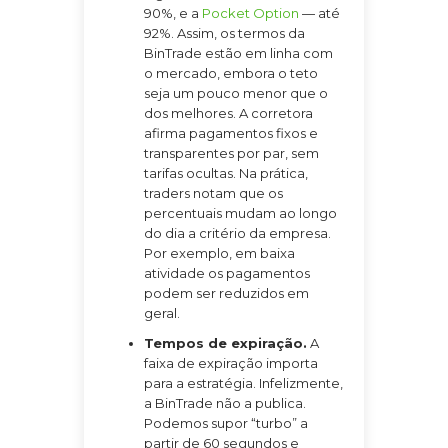
90%, e a
Pocket Option
— até
92%. Assim, os termos da
BinTrade estão em linha com
o mercado, embora o teto
seja um pouco menor que o
dos melhores. A corretora
afirma pagamentos fixos e
transparentes por par, sem
tarifas ocultas. Na prática,
traders notam que os
percentuais mudam ao longo
do dia a critério da empresa.
Por exemplo, em baixa
atividade os pagamentos
podem ser reduzidos em
geral.
Tempos de expiração.
A
faixa de expiração importa
para a estratégia. Infelizmente,
a BinTrade não a publica.
Podemos supor “turbo” a
partir de 60 segundos e