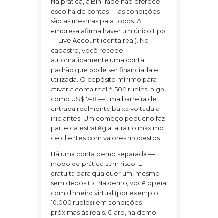
Na prática, a BinTrade não oferece
escolha de contas — as condições
são as mesmas para todos. A
empresa afirma haver um único tipo
— Live Account (conta real). No
cadastro, você recebe
automaticamente uma conta
padrão que pode ser financiada e
utilizada. O depósito mínimo para
ativar a conta real é 500 rublos, algo
como US$ 7–8 — uma barreira de
entrada realmente baixa voltada a
iniciantes. Um começo pequeno faz
parte da estratégia: atrair o máximo
de clientes com valores modestos.
Há uma conta demo separada —
modo de prática sem risco. É
gratuita para qualquer um, mesmo
sem depósito. Na demo, você opera
com dinheiro virtual (por exemplo,
10.000 rublos) em condições
próximas às reais. Claro, na demo