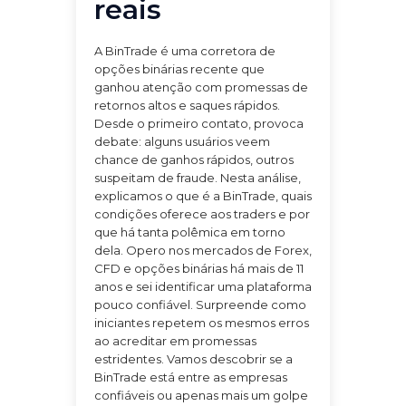
reais
A BinTrade é uma corretora de
opções binárias recente que
ganhou atenção com promessas de
retornos altos e saques rápidos.
Desde o primeiro contato, provoca
debate: alguns usuários veem
chance de ganhos rápidos, outros
suspeitam de fraude. Nesta análise,
explicamos o que é a BinTrade, quais
condições oferece aos traders e por
que há tanta polêmica em torno
dela. Opero nos mercados de Forex,
CFD e opções binárias há mais de 11
anos e sei identificar uma plataforma
pouco confiável. Surpreende como
iniciantes repetem os mesmos erros
ao acreditar em promessas
estridentes. Vamos descobrir se a
BinTrade está entre as empresas
confiáveis ou apenas mais um golpe