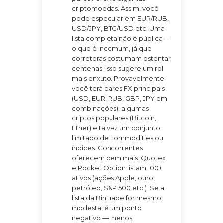
criptomoedas. Assim, você
pode especular em EUR/RUB,
USD/JPY, BTC/USD etc. Uma
lista completa não é pública —
o que é incomum, já que
corretoras costumam ostentar
centenas. Isso sugere um rol
mais enxuto. Provavelmente
você terá pares FX principais
(USD, EUR, RUB, GBP, JPY em
combinações), algumas
criptos populares (Bitcoin,
Ether) e talvez um conjunto
limitado de commodities ou
índices. Concorrentes
oferecem bem mais: Quotex
e Pocket Option listam 100+
ativos (ações Apple, ouro,
petróleo, S&P 500 etc.). Se a
lista da BinTrade for mesmo
modesta, é um ponto
negativo — menos