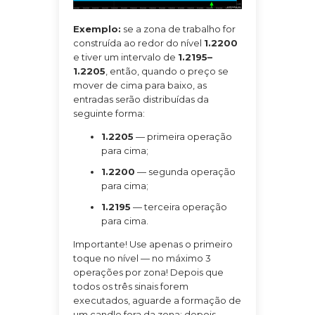
Exemplo:
se a zona de trabalho for
construída ao redor do nível
1.2200
e tiver um intervalo de
1.2195–
1.2205
, então, quando o preço se
mover de cima para baixo, as
entradas serão distribuídas da
seguinte forma:
1.2205
— primeira operação
para cima;
1.2200
— segunda operação
para cima;
1.2195
— terceira operação
para cima.
Importante! Use apenas o primeiro
toque no nível — no máximo 3
operações por zona! Depois que
todos os três sinais forem
executados, aguarde a formação de
um candle fora da zona; depois