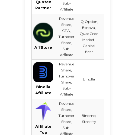
Quotex
Sub-
Partner
Affiliate
Revenue
IQ Option,
Share,
Exnova,
CPA,
QuadCode
Duas vezes
Turnover
Market,
por mês
Share,
Capital
AffStore
Sub-
Bear
Affiliate
Revenue
Share,
Turnover
Mediante
Binolla
Share,
solicitação
Binolla
Sub-
Affiliate
Affiliate
Revenue
Share,
Turnover
Binomo,
Duas vezes
Share,
Stockity
por mês
Affiliate
Sub-
Top
Affiliate