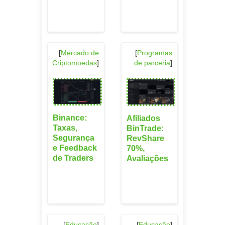
[
Mercado de
[
Programas
Criptomoedas
]
de parceria
]
Binance:
Afiliados
Taxas,
BinTrade:
Segurança
RevShare
e Feedback
70%,
de Traders
Avaliações
[
Educação
]
[
Educação
]