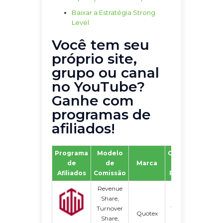
Baixar a Estratégia Strong
Level
Você tem seu
próprio site,
grupo ou canal
no YouTube?
Ganhe com
programas de
afiliados!
Programa
Modelo
Cronograma
de
de
Marca
de
P
Afiliados
Comissão
Pagamento
Revenue
Share,
Turnover
Toda quinta-
Quotex
Share,
feira