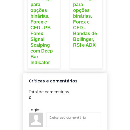
para
para
opções
opções
binárias,
binárias,
Forex e
Forex e
CFD - PB
CFD -
Forex
Bandas de
Signal
Bollinger,
Scalping
RSI e ADX
com Deep
Bar
Indicator
Críticas e comentários
Total de comentários
:
0
Login: